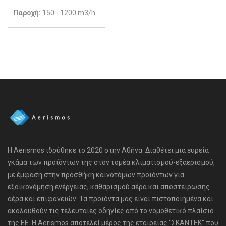
Παροχή:
150 - 1200 m3/h.
Η Aerismos ιδρύθηκε το 2020 στην Αθήνα. Διαθέτει μια ευρεία
γκάμα των προϊόντων της στον τομέα κλιματισμού-εξαερισμού,
με έμφαση στην προσθήκη καινοτόμων προϊόντων για
εξοικονόμηση ενέργειας, καθαρισμού αέρα και αποστείρωσης
αέρα και επιφανειών. Τα προϊόντα μας είναι πιστοποιημένα και
ακολουθούν τις τελευταίες οδηγίες από το νομοθετικό πλαίσιο
της ΕΕ. Η Aerismos αποτελεί μέρος της εταιρείας "ΣΚΑΝΤΕΚ" που