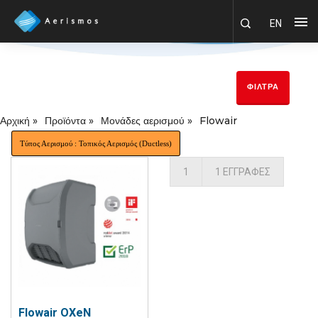
EN
ΦΊΛΤΡΑ
Αρχική »
Προϊόντα »
Μονάδες αερισμού »
Flowair
Τύπος Αερισμού : Τοπικός Αερισμός (Ductless)
1
1 ΕΓΓΡΑΦΈΣ
Flowair OXeN